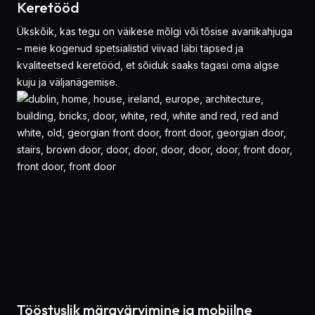
Keretööd
Ükskõik, kas tegu on väikese mõlgi või tõsise avariikahjuga
– meie kogenud spetsialistid viivad läbi täpsed ja
kvaliteetsed keretööd, et sõiduk saaks tagasi oma algse
kuju ja väljanägemise.
Tööstuslik märgvärvimine ja mobiilne