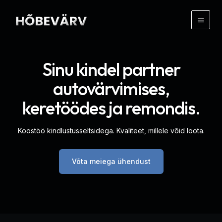
Skip
to
Main
content
Men
Sinu kindel partner
autovärvimises,
keretöödes ja remondis.
Koostöö kindlustusseltsidega. Kvaliteet, millele võid loota.
Võta meiega ühendust